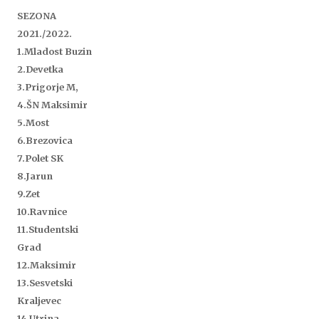
SEZONA
2021./2022.
1.Mladost Buzin
2.Devetka
3.Prigorje M,
4.ŠN Maksimir
5.
Most
6.Brezovica
7.Polet SK
8.Jarun
9.Zet
10.Ravnice
11.Studentski
Grad
12.Maksimir
13.Sesvetski
Kraljevec
14.Utrina