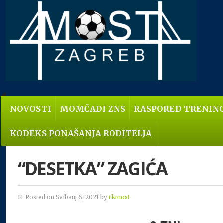
NOVOSTI
MOMČADI ZNS
RASPORED TRENIN
KODEKS PONAŠANJA RODITELJA
“DESETKA” ZAGIĆA
Posted on Svibanj 6, 2021 by
nkmost