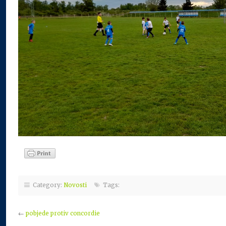
Category:
Novosti
Tags:
←
pobjede protiv concordie