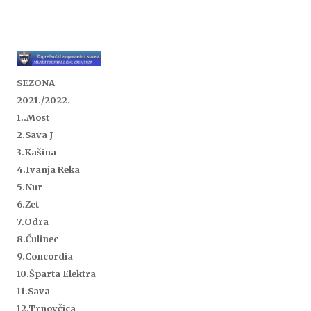
SEZONA
2021./2022.
1..
Most
2.Sava J
3.Kašina
4.Ivanja Reka
5.Nur
6.Zet
7.Odra
8.Čulinec
9.Concordia
10.Šparta Elektra
11.Sava
12.Trnovčica