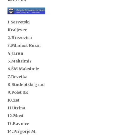
1.Sesvetski
Kraljevec
2.Brezovica
3.Mladost Buzin
4.Jarun
5.Maksimir
6.ŠM Maksimir
7.Devetka
8.Studentski grad
9.Polet SK
10.Zet
11.Utrina
12.
Most
13.Ravnice
14.Prigorje M.