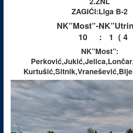
2.ZNL
ZAGIĆI:Liga B-2
NK”Most”-NK”Utri
10 : 1 ( 4 : 
NK”Most”:
Perković,Jukić,Jelica,Lončar
Kurtušić,Sitnik,Vranešević,Bij