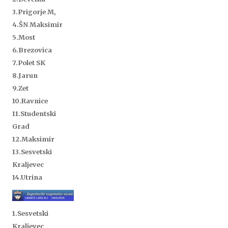
3.Prigorje M,
4.ŠN Maksimir
5.
Most
6.Brezovica
7.Polet SK
8.Jarun
9.Zet
10.Ravnice
11.Studentski
Grad
12.Maksimir
13.Sesvetski
Kraljevec
14.Utrina
1.Sesvetski
Kraljevec