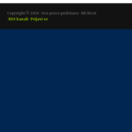
Copyright © 2026 · Sva prava pridržana · NK Most
·
RSS kanali
·
Prijavi se