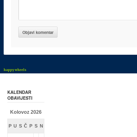
happy wheels
KALENDAR
OBAVIJESTI
Kolovoz 2026
P
U
S
Č
P
S
N