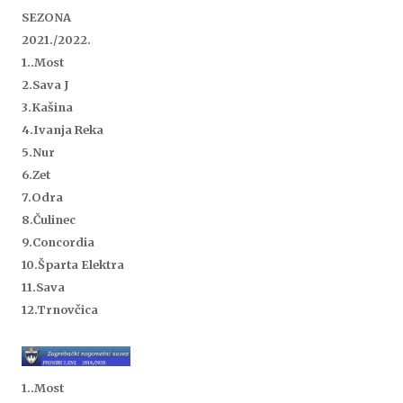
SEZONA
2021./2022.
1..
Most
2.Sava J
3.Kašina
4.Ivanja Reka
5.Nur
6.Zet
7.Odra
8.Čulinec
9.Concordia
10.Šparta Elektra
11.Sava
12.Trnovčica
1..
Most