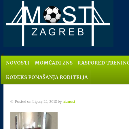
NOVOSTI
MOMČADI ZNS
RASPORED TRENIN
KODEKS PONAŠANJA RODITELJA
Posted on Lipanj 22, 2018 by
nkmost