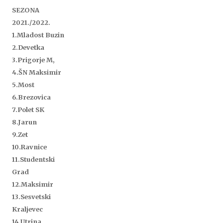
SEZONA
2021./2022.
1.Mladost Buzin
2.Devetka
3.Prigorje M,
4.ŠN Maksimir
5.
Most
6.Brezovica
7.Polet SK
8.Jarun
9.Zet
10.Ravnice
11.Studentski
Grad
12.Maksimir
13.Sesvetski
Kraljevec
14.Utrina