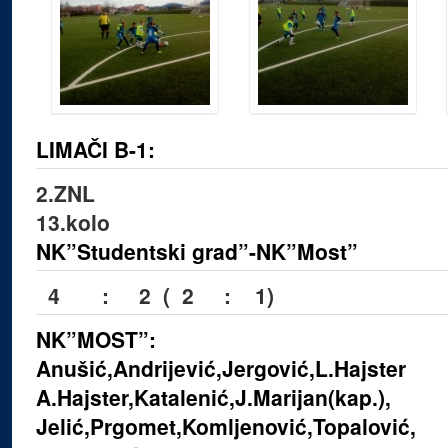
LIMAČI B-1:
2.ZNL
13.kolo
NK”Studentski grad”-NK”Most”
4 : 2 ( 2 : 1)
NK”MOST”:
Anušić,Andrijević,Jergović,L.Hajster
A.Hajster,Katalenić,J.Marijan(kap.),
Jelić,Prgomet,Komljenović,Topalović,