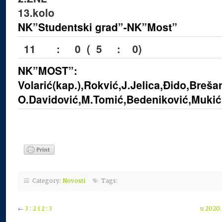
13.kolo
NK”Studentski grad”-NK”Most”
11 : 0 ( 5 : 0)
NK”MOST”:
Volarić(kap.),Rokvić,J.Jelica,Đido,Breša
O.Davidović,M.Tomić,Bedeniković,Mukić
Category:
Novosti
Tags:
←
3 : 2 i 2 : 3
u 2020.