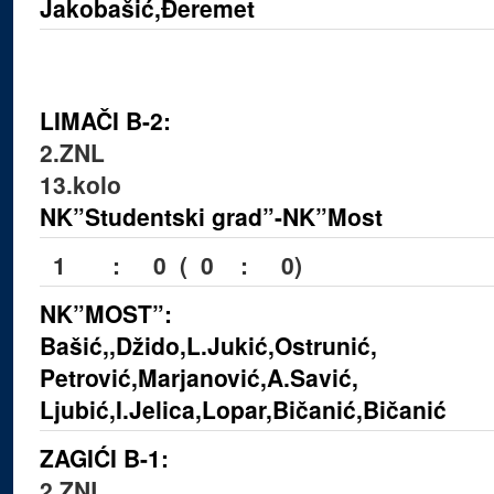
Jakobašić,Đeremet
LIMAČI B-2:
2.ZNL
13.kolo
NK”Studentski grad”-NK”Most
1 : 0 ( 0 : 0)
NK”MOST”:
Bašić,,Džido,L.Jukić,Ostrunić,
Petrović,Marjanović,A.Savić
,
Ljubić,I.Jelica,Lopar,Bičanić,Bičanić
ZAGIĆI B-1:
2.ZNL