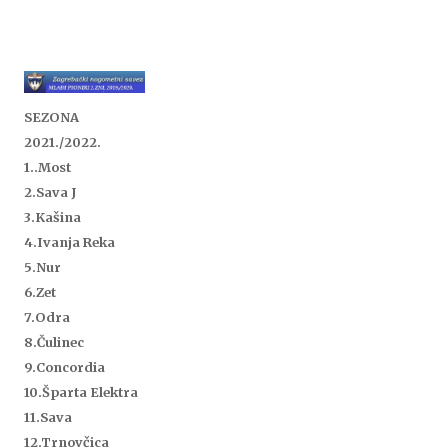
SEZONA
2021./2022.
1..
Most
2.Sava J
3.Kašina
4.Ivanja Reka
5.Nur
6.Zet
7.Odra
8.Čulinec
9.Concordia
10.Šparta Elektra
11.Sava
12.Trnovčica