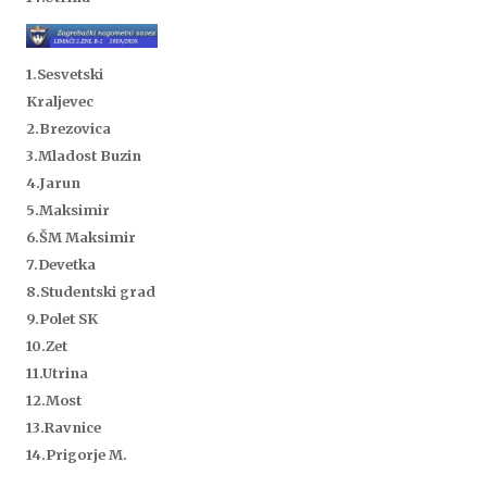
1.Sesvetski
Kraljevec
2.Brezovica
3.Mladost Buzin
4.Jarun
5.Maksimir
6.ŠM Maksimir
7.Devetka
8.Studentski grad
9.Polet SK
10.Zet
11.Utrina
12.
Most
13.Ravnice
14.Prigorje M.