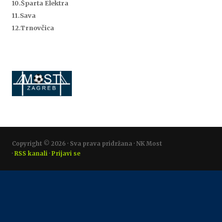
10.Šparta Elektra
11.Sava
12.Trnovčica
Copyright © 2026 · Sva prava pridržana · NK Most
·
RSS kanali
·
Prijavi se