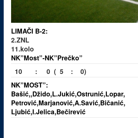
LIMAČI B-2:
2.ZNL
11.kolo
NK”Most”-NK”Prečko”
10 : 0 ( 5 : 0)
NK”MOST”:
Bašić,,Džido,L.Jukić,Ostrunić,Lopar,
Petrović,Marjanović,A.Savić
,Bičanić,
Ljubić,I.Jelica,Bečirević