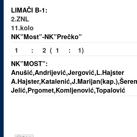
LIMAČI B-1:
2.ZNL
11.kolo
NK”Most”-NK”Prečko”
1 : 2 ( 1 : 1)
NK”MOST”:
Anušić,Andrijević,Jergović,L.Hajster
A.Hajster,Katalenić,J.Marijan(kap.),Šere
Jelić,Prgomet,Komljenović,Topalović