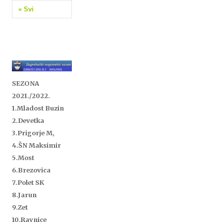
« Svi
SEZONA
2021./2022.
1.Mladost Buzin
2.Devetka
3.Prigorje M,
4.ŠN Maksimir
5.
Most
6.Brezovica
7.Polet SK
8.Jarun
9.Zet
10.Ravnice