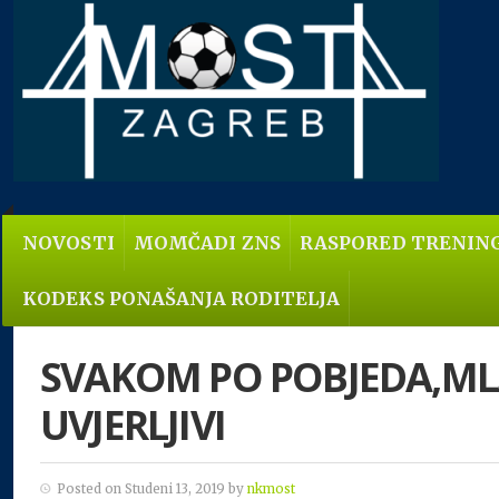
NOVOSTI
MOMČADI ZNS
RASPORED TRENIN
KODEKS PONAŠANJA RODITELJA
SVAKOM PO POBJEDA,ML
UVJERLJIVI
Posted on Studeni 13, 2019 by
nkmost